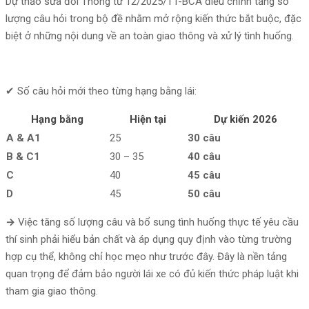
Dự thảo sửa đổi Thông tư 12/2025/TT-BCA điều chỉnh tăng số
lượng câu hỏi trong bộ đề nhằm mở rộng kiến thức bắt buộc, đặc
biệt ở những nội dung về an toàn giao thông và xử lý tình huống.
✔ Số câu hỏi mới theo từng hạng bằng lái:
Hạng bằng
Hiện tại
Dự kiến 2026
A & A1
25
30 câu
B & C1
30 – 35
40 câu
C
40
45 câu
D
45
50 câu
→
Việc tăng số lượng câu và bổ sung tình huống thực tế yêu cầu
thí sinh phải hiểu bản chất và áp dụng quy định vào từng trường
hợp cụ thể, không chỉ học mẹo như trước đây. Đây là nền tảng
quan trọng để đảm bảo người lái xe có đủ kiến thức pháp luật khi
tham gia giao thông.