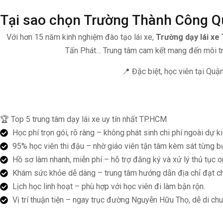
Tại sao chọn Trường Thành Công Q
Với hơn 15 năm kinh nghiệm đào tạo lái xe,
Trường dạy lái x
Tấn Phát… Trung tâm cam kết mang đến môi trườ
📍 Đặc biệt, học viên tại Quận
🏆 Top 5 trung tâm dạy lái xe uy tín nhất TP.HCM
Học phí trọn gói, rõ ràng – không phát sinh chi phí ngoài dự ki
95% học viên thi đậu – nhờ giáo viên tận tâm kèm sát từng b
Hồ sơ làm nhanh, miễn phí – hỗ trợ đăng ký và xử lý thủ tục on
Khám sức khỏe dễ dàng – trung tâm hướng dẫn địa chỉ đạt ch
Lịch học linh hoạt – phù hợp với học viên đi làm bận rộn.
Vị trí thuận tiện – ngay trục đường Nguyễn Hữu Thọ, dễ di chu