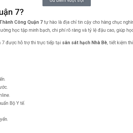
Ưu điểm vượt trội
uận 7?
e Thành Công Quận 7
tự hào là địa chỉ tin cậy cho hàng chục n
ng học tập minh bạch, chi phí rõ ràng và tỷ lệ đậu cao, giúp học
 7 được hỗ trợ thi trực tiếp tại
sân sát hạch Nhà Bè
, tiết kiệm t
ến.
ước.
line.
uẩn Bộ Y tế.
yển.