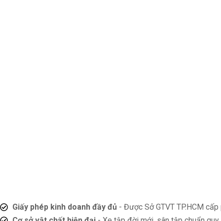
Giấy phép kinh doanh đầy đủ
- Được Sở GTVT TP.HCM cấp 
Cơ sở vật chất hiện đại
- Xe tập đời mới, sân tập chuẩn quy