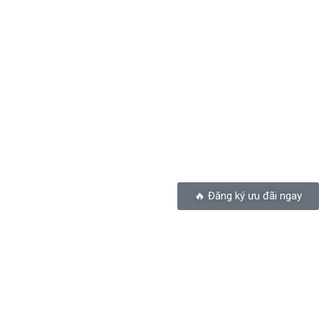
🔥 Đăng ký ưu đãi ngay