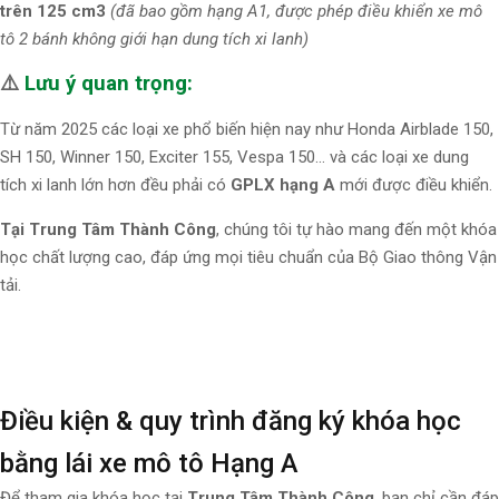
trên 125 cm3
(đã bao gồm hạng A1, được phép điều khiển xe mô
tô 2 bánh không giới hạn dung tích xi lanh)
⚠️
Lưu ý quan trọng:
Từ năm 2025 các loại xe phổ biến hiện nay như Honda Airblade 150,
SH 150, Winner 150, Exciter 155, Vespa 150… và các loại xe dung
tích xi lanh lớn hơn đều phải có
GPLX hạng A
mới được điều khiển.
Tại Trung Tâm Thành Công
, chúng tôi tự hào mang đến một khóa
học chất lượng cao, đáp ứng mọi tiêu chuẩn của Bộ Giao thông Vận
tải.
Điều kiện & quy trình đăng ký khóa học
bằng lái xe mô tô Hạng A
Để tham gia khóa học tại
Trung Tâm Thành Công
, bạn chỉ cần đáp