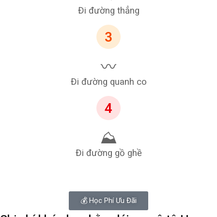
Đi đường thẳng
3
〰️
Đi đường quanh co
4
⛰️
Đi đường gồ ghề
💰 Học Phí Ưu Đãi