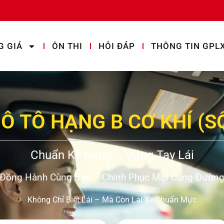
G GIÁ
ÔN THI
HỎI ĐÁP
THÔNG TIN GPL
 Ô TÔ HẠNG B CƠ KHÍ (S
Chuẩn Kỹ Năng – Vững Tay Lái
Đồng Hành Cùng Bạn – Chinh Phục Mọi Cung Đườn
Không Chỉ Biết Lái – Mà Còn Lái Xe Chuẩn Mực