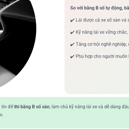
So với bằng B số tự động, bằ
✔️
Lái được cả xe số sàn và 
✔️
Kỹ năng lái xe vững chắc,
✔️
Tăng cơ hội nghề nghiệp, đ
✔️
Phù hợp cho người muốn h
 tín để
thi bằng B số sàn
, làm chủ kỹ năng lái xe và dễ dàng đậu
u.