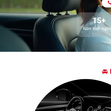
15+
Năm Kinh Nghi
🚘