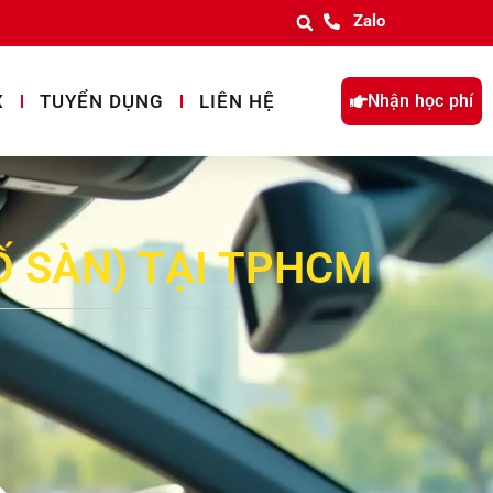
Zalo
X
TUYỂN DỤNG
LIÊN HỆ
Nhận học phí
Ố SÀN) TẠI TPHCM
g