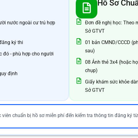
Hồ Sơ Chuẩ
ời nước ngoài cư trú hợp
Đơn đề nghị học: Theo 
Sở GTVT
 đăng ký thi
01 bản CMND/CCCD (pho
sau)
c đó - phù hợp cho người
08 Ảnh thẻ 3x4 (hoặc họ
chụp)
quy định
Giấy khám sức khỏe dàn
Sở GTVT
c viên chuẩn bị hồ sơ miễn phí đến kiểm tra thông tin đăng ký 