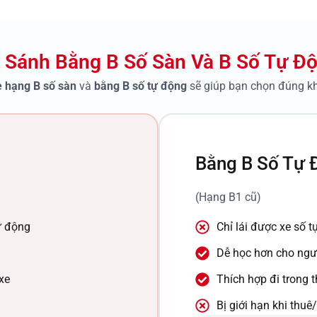
 Sánh Bằng B Số Sàn Và B Số Tự Đ
e hạng B số sàn
và
bằng B số tự động
sẽ giúp bạn chọn đúng khó
Bằng B Số Tự 
(Hạng B1 cũ)
ự động
Chỉ lái được xe số 
Dễ học hơn cho ngư
xe
Thích hợp đi trong 
Bị giới hạn khi thu