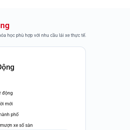
ộng
a học phù hợp với nhu cầu lái xe thực tế.
Động
tự động
ời mới
thành phố
ê/mượn xe số sàn