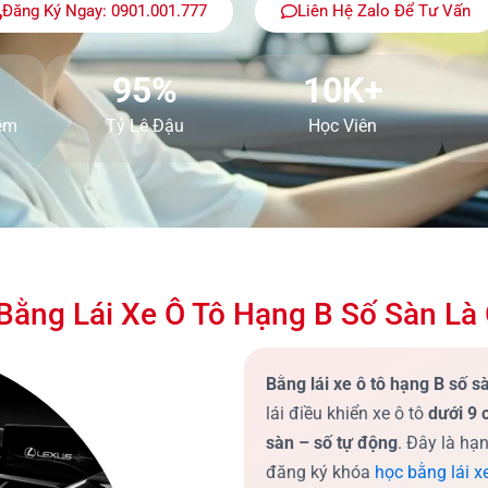
Đăng Ký Ngay: 0901.001.777
Liên Hệ Zalo Để Tư Vấn
95%
10K+
ệm
Tỷ Lệ Đậu
Học Viên
 Bằng Lái Xe Ô Tô Hạng B Số Sàn Là 
Bằng lái xe ô tô hạng B số s
lái điều khiển xe ô tô
dưới 9 
sàn – số tự động
. Đây là hạ
đăng ký khóa
học bằng lái xe