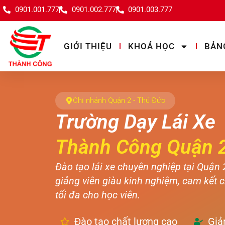
0901.001.777
0901.002.777
0901.003.777
GIỚI THIỆU
KHOÁ HỌC
BẢN
Chi nhánh Quận 2 - Thủ Đức
Trường Dạy Lái Xe
Thành Công Quận 
Đào tạo lái xe chuyên nghiệp tại Quận 
giảng viên giàu kinh nghiệm, cam kết c
tối đa cho học viên.
Đào tạo chất lượng cao
Giả