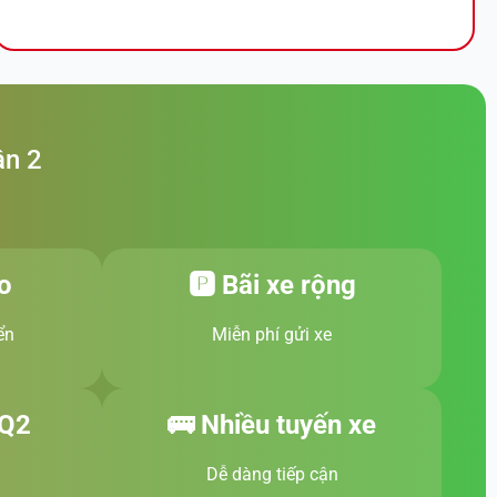
ận 2
o
🅿️ Bãi xe rộng
ển
Miễn phí gửi xe
 Q2
🚌 Nhiều tuyến xe
Dễ dàng tiếp cận