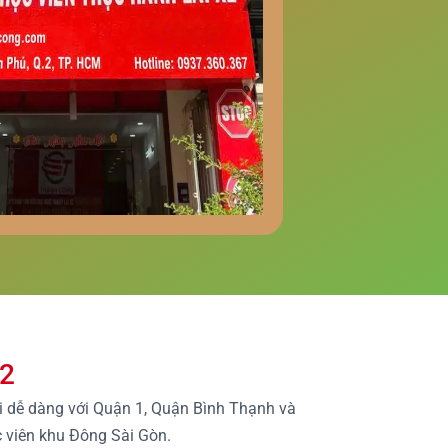
 2
ối dễ dàng với Quận 1, Quận Bình Thạnh và
c viên khu Đông Sài Gòn.