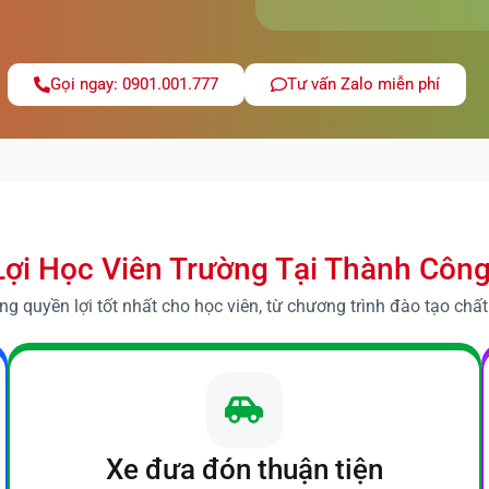
Gọi ngay: 0901.001.777
Tư vấn Zalo miễn phí
ợi Học Viên Trường Tại Thành Côn
 quyền lợi tốt nhất cho học viên, từ chương trình đào tạo chất 
Xe đưa đón thuận tiện