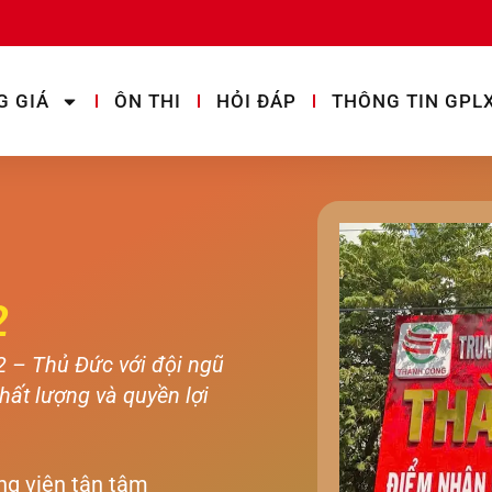
G GIÁ
ÔN THI
HỎI ĐÁP
THÔNG TIN GPL
2
2 – Thủ Đức với đội ngũ
hất lượng và quyền lợi
ng viên tận tâm